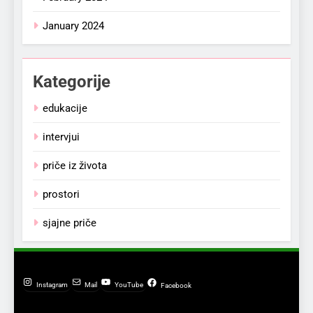
January 2024
Kategorije
edukacije
intervjui
priče iz života
prostori
sjajne priče
Instagram
Mail
YouTube
Facebook