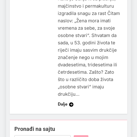
majčinstvo i permakulturu
izgradila snagu za rast Čitam
naslov: „Žena mora imati
vremena za sebe, za svoje
osobne stvari“. Shvatam da
sada, u 53. godini života te
riječi imaju sasvim drukčije
značenje nego u mojim
dvadesetima, tridesetima ili
četrdesetima. Zašto? Zato
što u različito doba života
„osobne stvari“ imaju
drukčiju…
Dalje
Pronađi na sajtu