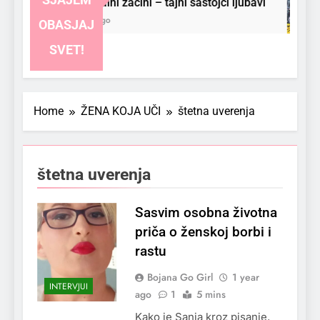
Emocionalni začini – tajni sastojci ljubavi
3 Months Ago
OBASJAJ
SVET!
Home
ŽENA KOJA UČI
štetna uverenja
štetna uverenja
Sasvim osobna životna
priča o ženskoj borbi i
rastu
Bojana Go Girl
1 year
INTERVJUI
ago
1
5 mins
Kako je Sanja kroz pisanje,