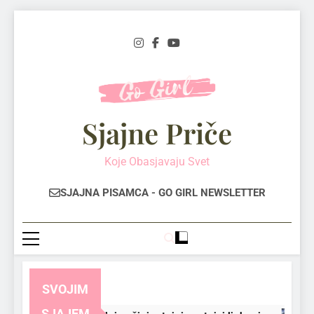
Skip
to
content
Sjajne Priče
Koje Obasjavaju Svet
SJAJNA PISAMCA - GO GIRL NEWSLETTER
SVOJIM
SJAJEM