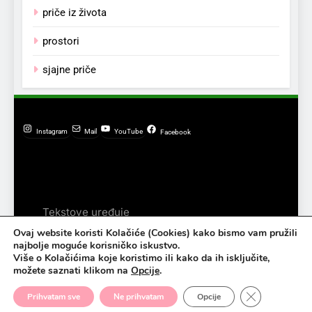
priče iz života
prostori
sjajne priče
Instagram
Mail
YouTube
Facebook
Tekstove uređuje
Bojana. WordPress 2026.
Ovaj website koristi Kolačiće (Cookies) kako bismo vam pružili
Powered By
najbolje moguće korisničko iskustvo.
Više o Kolačićima koje koristimo ili kako da ih isključite,
.
BlazeThemes
možete saznati klikom na
Opcije
.
Close GDPR C
Prihvatam sve
Ne prihvatam
Opcije