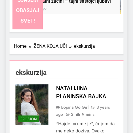
Emocionalni začini – tajni sastojci ljubavi
3 Months Ago
OBASJAJ
SVET!
Home
ŽENA KOJA UČI
ekskurzija
ekskurzija
NATALIJINA
PLANINSKA BAJKA
Bojana Go Girl
3 years
ago
2
9 mins
PROSTORI
“Hajde, vreme je”, čujem da
me neko doziva. Ovako