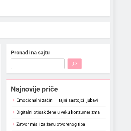
Pronađi na sajtu
Najnovije priče
Emocionalni začini – tajni sastojci ljubavi
Digitalni otisak žene u veku konzumerizma
Zatvor misli za ženu otvorenog tipa