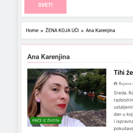
SVET!
Home
ŽENA KOJA UČI
Ana Karenjina
Ana Karenjina
Tihi ž
Bojana 
Sreda. R
razbistri
ustaljeni
dan u ko
PRIČE IZ ŽIVOTA
i ispravn
pokušav