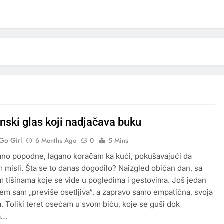
enski glas koji nadjačava buku
Go Girl
6 Months Ago
0
5 Mins
ano popodne, lagano koračam ka kući, pokušavajući da
m misli. Šta se to danas dogodilo? Naizgled običan dan, sa
m tišinama koje se vide u pogledima i gestovima. Još jedan
jem sam „previše osetljiva“, a zapravo samo empatična, svoja
a. Toliki teret osećam u svom biću, koje se guši dok
a…