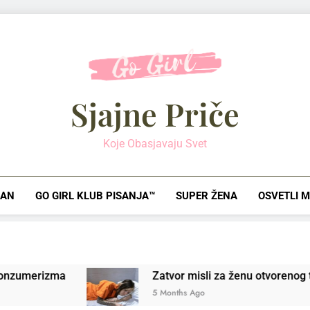
Sjajne Priče
Koje Obasjavaju Svet
AN
GO GIRL KLUB PISANJA™
SUPER ŽENA
OSVETLI 
merizma
Zatvor misli za ženu otvorenog tipa
5 Months Ago