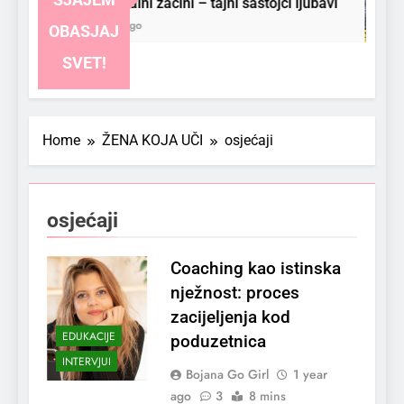
Emocionalni začini – tajni sastojci ljubavi
3 Months Ago
OBASJAJ
SVET!
Home
ŽENA KOJA UČI
osjećaji
osjećaji
Coaching kao istinska
nježnost: proces
zacijeljenja kod
EDUKACIJE
poduzetnica
INTERVJUI
Bojana Go Girl
1 year
ago
3
8 mins