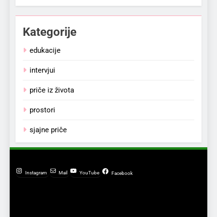
Kategorije
edukacije
intervjui
priče iz života
prostori
sjajne priče
Instagram
Mail
YouTube
Facebook