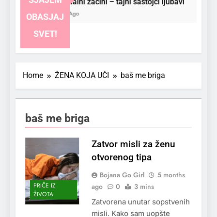
Emocionalni začini – tajni sastojci ljubavi
3 Months Ago
OBASJAJ
SVET!
Home
ŽENA KOJA UČI
baš me briga
baš me briga
Zatvor misli za ženu
otvorenog tipa
Bojana Go Girl
5 months
PRIČE IZ
ago
0
3 mins
ŽIVOTA
Zatvorena unutar sopstvenih
misli. Kako sam uopšte