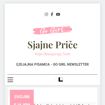
Skip
to
content
Sjajne Priče
Koje Obasjavaju Svet
SJAJNA PISAMCA - GO GIRL NEWSLETTER
SVOJIM
SJAJEM