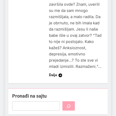
završila ovde? Znam, uverili
su me da sam mnogo
razmišljala, a malo radila. Da
je obrnuto, ne bih imala kad
da razmišljam. Jesu li naše
babe išle u ovaj zatvor? “Tad
to nije ni postojalo. Kako
kažeš? Anksioznost,
depresija, emotivno
prejedanje…? To ste sve vi
mladi izmislili. Razmaženi.“…
Dalje
Pronađi na sajtu